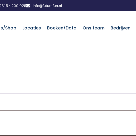
0315 - 200 025
info@futurefun.nl
ts/Shop
Locaties
Boeken/Data
Ons team
Bedrijven