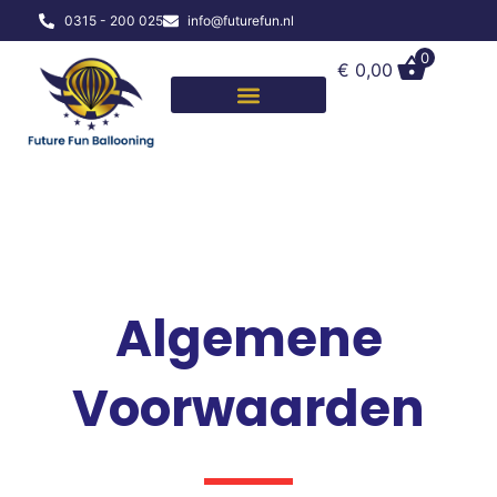
0315 - 200 025
info@futurefun.nl
0
€
0,00
Algemene
Voorwaarden